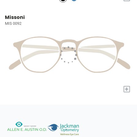
Missoni
MIS 0092
+