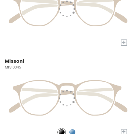
+
Missoni
MIS 0045
+